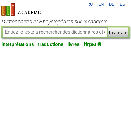
RU
EN
DE
ES
fr-academic.com
Dictionnaires et Encyclopédies sur 'Academic'
Recherche!
interprétations
traductions
livres
Игры ⚽